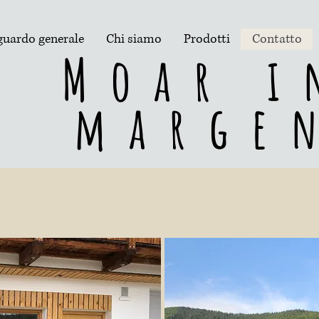
guardo generale
Chi siamo
Prodotti
Contatto
Moar i
marge